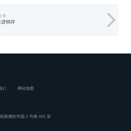
文章
是进销存
我们
网站地图
陆家嘴软件园 2 号楼 401 室